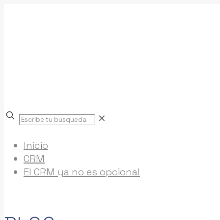
Escribe
✕
tu
busqueda
Inicio
CRM
El CRM ya no es opcional