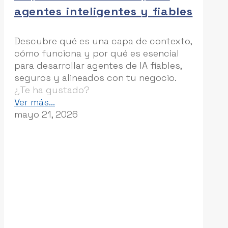
agentes inteligentes y fiables
Descubre qué es una capa de contexto,
cómo funciona y por qué es esencial
para desarrollar agentes de IA fiables,
seguros y alineados con tu negocio.
¿Te ha gustado?
-
Ver más...
La
mayo 21, 2026
capa
de
contexto
en
la
IA
empresarial:
la
clave