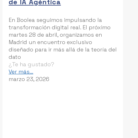
de IA Agéntica
Escalar
y
En Boolea seguimos impulsando la
Gestionar
transformación digital real. El próximo
las
martes 28 de abril, organizamos en
aplicaciones
Madrid un encuentro exclusivo
de
diseñado para ir más allá de la teoría del
IA
dato
en
¿Te ha gustado?
las
-
Ver más...
empresas
Boolea
marzo 23, 2026
reúne
a
los
líderes
del
sector
turístico
en