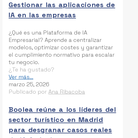
Gestionar las aplicaciones de
IA en las empresas
¿Qué es una Plataforma de IA
Empresarial? Aprende a centralizar
modelos, optimizar costes y garantizar
el cumplimiento normativo para escalar
tu negocio.
¿Te ha gustado?
-
Ver más...
Plataformas
marzo 25, 2026
de
Publicado por
Ana Ribacoba
IA
Empresarial:
Boolea reúne a los líderes del
La
sector turístico en Madrid
solución
definitiva
para desgranar casos reales
para