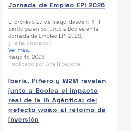
Jornada de Empleo EPI 2026
El próximo 27 de mayo, desde RRHH
participaremos junto a Boolea en la
Jornada de Empleo EPI 2026.
¿Te ha gustado?
-
Ver más...
Boolea
mayo 13, 2026
participará
Publicado por
Ana Ribacoba
en
la
Iberia, Piñero y W2M revelan
Jornada
junto a Boolea el impacto
de
Empleo
real de la IA Agéntica: del
EPI
«efecto wow» al retorno de
2026
inversión