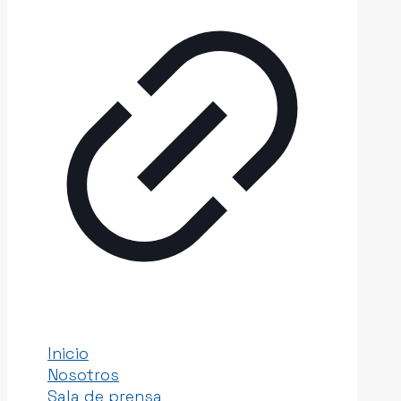
Universal
que
tu
datos
y
tu
negocio
necesitan
Inicio
Nosotros
Sala de prensa