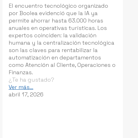
El encuentro tecnológico organizado
por Boolea evidenció que la IA ya
permite ahorrar hasta 63.000 horas
anuales en operativas turísticas. Los
expertos coinciden: la validación
humana y la centralización tecnológica
son las claves para rentabilizar la
automatización en departamentos
como Atención al Cliente, Operaciones o
Finanzas.
¿Te ha gustado?
-
Ver más...
Iberia,
abril 17, 2026
Piñero
y
W2M
revelan
junto